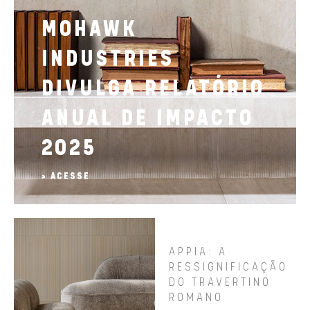
MOHAWK
INDUSTRIES
DIVULGA RELATÓRIO
ANUAL DE IMPACTO
2025
> ACESSE
APPIA: A
RESSIGNIFICAÇÃO
DO TRAVERTINO
ROMANO