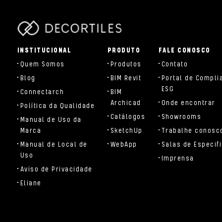
parts/components/c-brand.php
INSTITUCIONAL
PRODUTO
FALE CONOSCO
Quem Somos
Produtos
Contato
Blog
BIM Revit
Portal de Compli
ESG
Connectarch
BIM
Archicad
Onde encontrar
Política da Qualidade
Catálogos
Showrooms
Manual de Uso da
Marca
SketchUp
Trabalhe conosc
Manual de Local de
WebApp
Salas de Especif
Uso
Imprensa
Aviso de Privacidade
Eliane