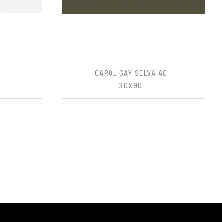
C
CAROL GAY SELVA AC
30X90