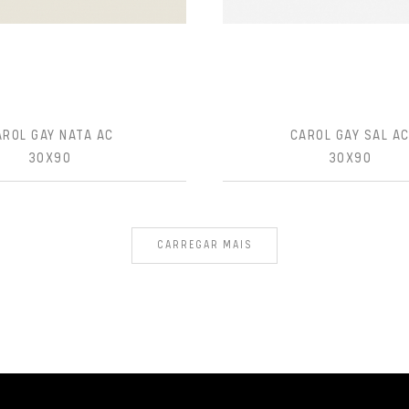
AROL GAY NATA AC
CAROL GAY SAL A
30X90
30X90
CARREGAR MAIS