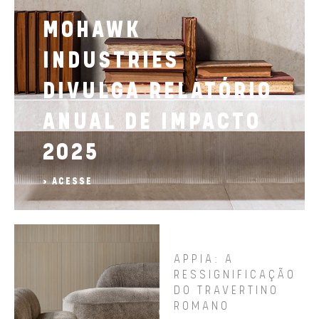
MOHAWK
INDUSTRIES
DIVULGA RELATÓRIO
ANUAL DE IMPACTO
2025
> ACESSE
APPIA: A
RESSIGNIFICAÇÃO
DO TRAVERTINO
ROMANO