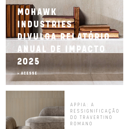
MOHAWK
INDUSTRIES
DIVULGA RELATÓRIO
ANUAL DE IMPACTO
2025
> ACESSE
APPIA: A
RESSIGNIFICAÇÃO
DO TRAVERTINO
ROMANO