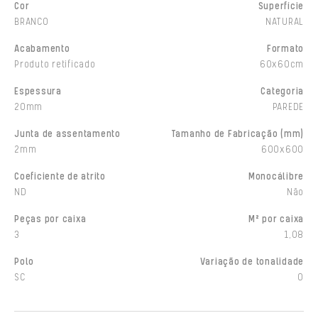
Cor
Superfície
BRANCO
NATURAL
Acabamento
Formato
Produto retificado
60x60cm
Espessura
Categoria
20mm
PAREDE
Junta de assentamento
Tamanho de Fabricação (mm)
2mm
600x600
Coeficiente de atrito
Monocálibre
ND
Não
Peças por caixa
M² por caixa
3
1,08
Polo
Variação de tonalidade
SC
0