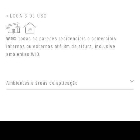
LOCAIS DE USO
WRC
Todas as paredes residenciais e comerciais
internas ou externas até 3m de altura, inclusive
ambientes WID
Ambientes e áreas de aplicação