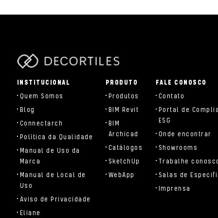
parts/components/c-brand.php
INSTITUCIONAL
PRODUTO
FALE CONOSCO
Quem Somos
Produtos
Contato
Blog
BIM Revit
Portal de Compli
ESG
Connectarch
BIM
Archicad
Onde encontrar
Política da Qualidade
Catálogos
Showrooms
Manual de Uso da
Marca
SketchUp
Trabalhe conosc
Manual de Local de
WebApp
Salas de Especif
Uso
Imprensa
Aviso de Privacidade
Eliane