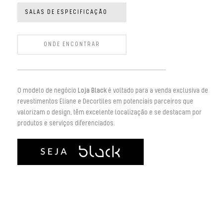
SALAS DE ESPECIFICAÇÃO
ONDE ENCONTRAR
O modelo de negócio
Loja Black
é voltado para a venda exclusiva de
revestimentos Eliane e Decortiles em potenciais parceiros que
valorizam o design, têm excelente localização e se destacam por
produtos e serviços diferenciados.