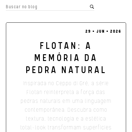
29 ▪ JUN ▪ 2026
FLOTAN: A
MEMÓRIA DA
PEDRA NATURAL
Inspirada no Ceppo di Gré, a série
Flotan reinterpreta a força das
pedras naturais em uma linguagem
contemporânea. Descubra como
textura, tecnologia e a estética
total-look transformam superfícies