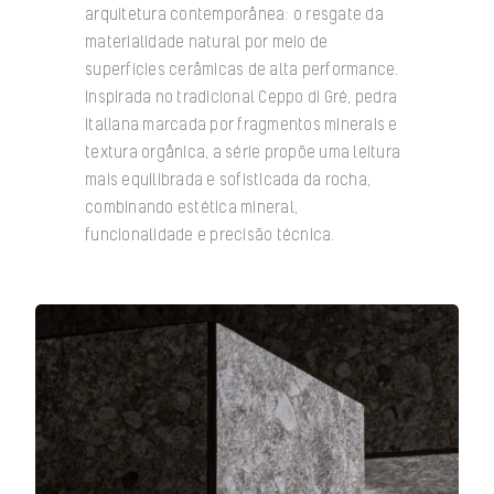
arquitetura contemporânea: o resgate da
materialidade natural por meio de
superfícies cerâmicas de alta performance.
Inspirada no tradicional Ceppo di Gré, pedra
italiana marcada por fragmentos minerais e
textura orgânica, a série propõe uma leitura
mais equilibrada e sofisticada da rocha,
combinando estética mineral,
funcionalidade e precisão técnica.