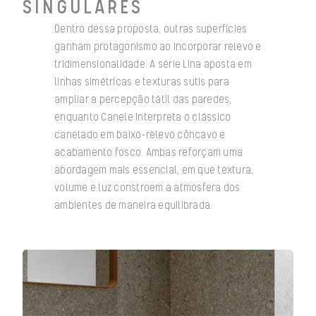
SINGULARES
Dentro dessa proposta, outras superfícies
ganham protagonismo ao incorporar relevo e
tridimensionalidade. A série Lina aposta em
linhas simétricas e texturas sutis para
ampliar a percepção tátil das paredes,
enquanto Canele interpreta o clássico
canelado em baixo-relevo côncavo e
acabamento fosco. Ambas reforçam uma
abordagem mais essencial, em que textura,
volume e luz constroem a atmosfera dos
ambientes de maneira equilibrada.