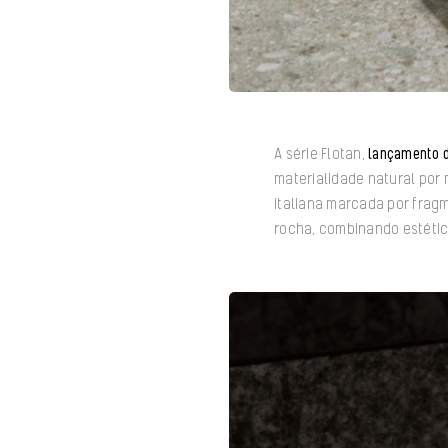
A série Flotan,
lançamento d
materialidade natural por 
italiana marcada por fragm
rocha, combinando estética