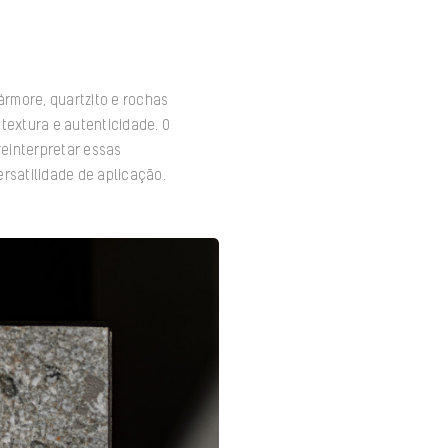
ármore, quartzito e rochas
extura e autenticidade. O
einterpretar essas
ersatilidade de aplicação.