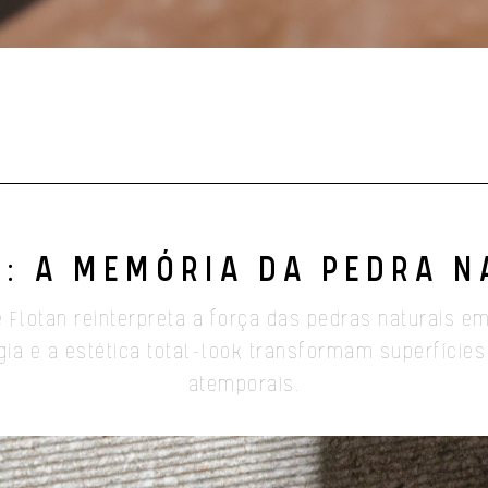
: A MEMÓRIA DA PEDRA 
ie Flotan reinterpreta a força das pedras naturai
ia e a estética total-look transformam superfícies
atemporais.