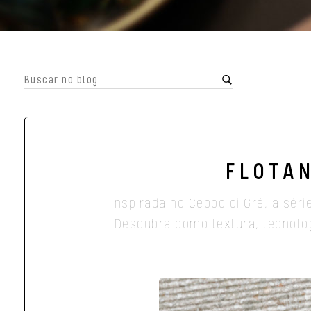
FLOTAN
Inspirada no Ceppo di Gré, a sér
Descubra como textura, tecnolog