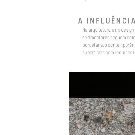
A INFLUÊNCI
Na arquitetura e no design
sedimentares seguem como 
porcelanato contemporâneo
superfícies com recursos t