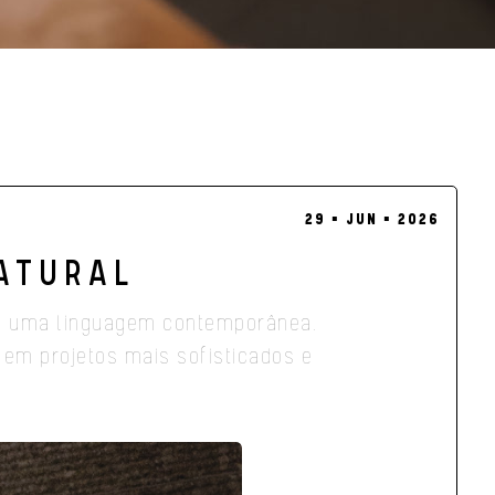
29 ▪ JUN ▪ 2026
NATURAL
s em uma linguagem contemporânea.
 em projetos mais sofisticados e