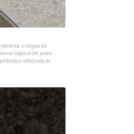
temporânea: o resgate da
icional Ceppo di Gré, pedra
uilibrada e sofisticada da