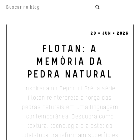
29 ▪ JUN ▪ 2026
FLOTAN: A
MEMÓRIA DA
PEDRA NATURAL
Inspirada no Ceppo di Gré, a série
Flotan reinterpreta a força das
pedras naturais em uma linguagem
contemporânea. Descubra como
textura, tecnologia e a estética
total-look transformam superfícies