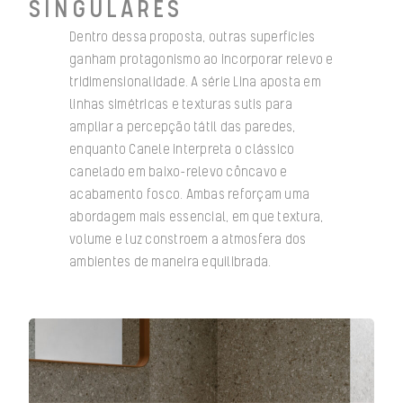
SINGULARES
Dentro dessa proposta, outras superfícies
ganham protagonismo ao incorporar relevo e
tridimensionalidade. A série Lina aposta em
linhas simétricas e texturas sutis para
ampliar a percepção tátil das paredes,
enquanto Canele interpreta o clássico
canelado em baixo-relevo côncavo e
acabamento fosco. Ambas reforçam uma
abordagem mais essencial, em que textura,
volume e luz constroem a atmosfera dos
ambientes de maneira equilibrada.