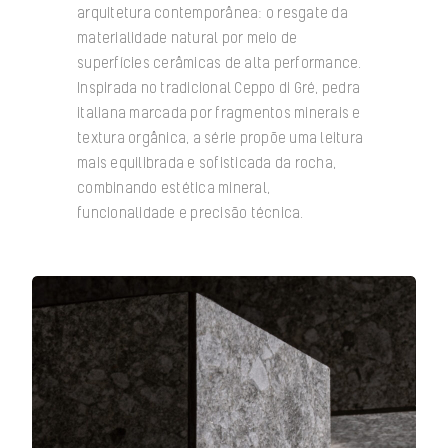
arquitetura contemporânea: o resgate da
materialidade natural por meio de
superfícies cerâmicas de alta performance.
Inspirada no tradicional Ceppo di Gré, pedra
italiana marcada por fragmentos minerais e
textura orgânica, a série propõe uma leitura
mais equilibrada e sofisticada da rocha,
combinando estética mineral,
funcionalidade e precisão técnica.