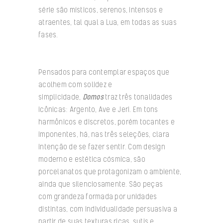
série são místicos, serenos, intensos e
atraentes, tal qual a Lua, em todas as suas
fases.
Pensados para contemplar espaços que
acolhem com solidez e
simplicidade,
Domos
traz três tonalidades
icônicas: Argento, Ave e Jeri. Em tons
harmônicos e discretos, porém tocantes e
imponentes, há, nas três seleções, clara
intenção de se fazer sentir. Com design
moderno e estética cósmica, são
porcelanatos que protagonizam o ambiente,
ainda que silenciosamente. São peças
com grandeza formada por unidades
distintas, com individualidade persuasiva a
partir de suas texturas ricas, sutis e