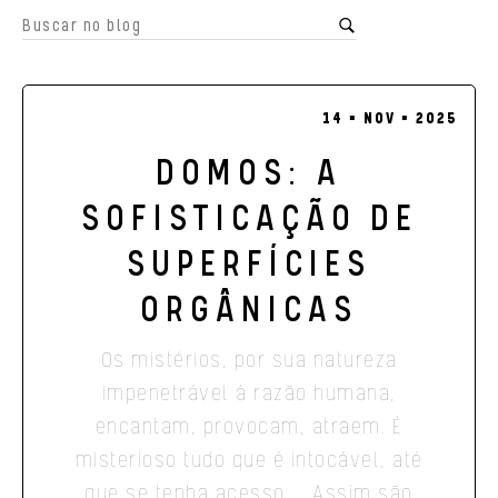
14 ▪ NOV ▪ 2025
DOMOS: A
SOFISTICAÇÃO DE
SUPERFÍCIES
ORGÂNICAS
Os mistérios, por sua natureza
impenetrável à razão humana,
encantam, provocam, atraem. É
misterioso tudo que é intocável, até
que se tenha acesso… Assim são