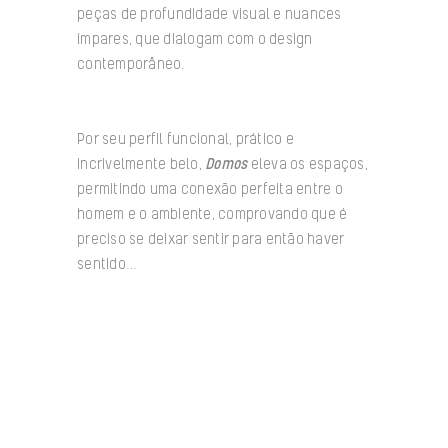
peças de profundidade visual e nuances
ímpares, que dialogam com o design
contemporâneo.
Por seu perfil funcional, prático e
incrivelmente belo,
Domos
eleva os espaços,
permitindo uma conexão perfeita entre o
homem e o ambiente, comprovando que é
preciso se deixar sentir para então haver
sentido…