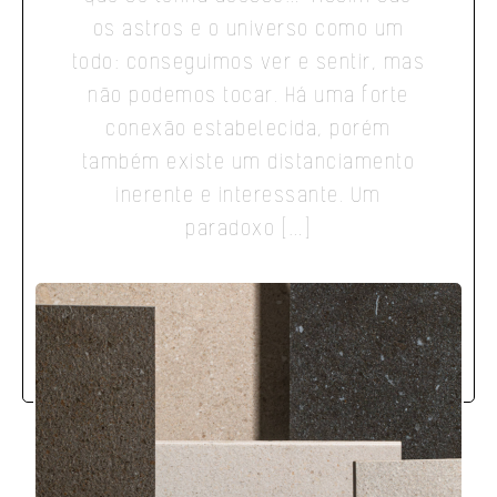
os astros e o universo como um
todo: conseguimos ver e sentir, mas
não podemos tocar. Há uma forte
conexão estabelecida, porém
também existe um distanciamento
inerente e interessante. Um
paradoxo […]