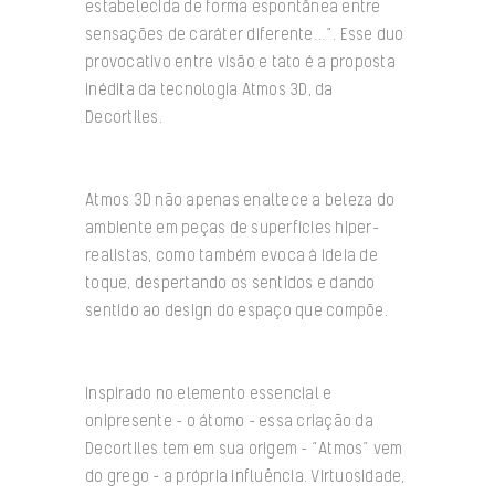
estabelecida de forma espontânea entre
sensações de caráter diferente…”. Esse duo
provocativo entre visão e tato é a proposta
inédita da tecnologia Atmos 3D, da
Decortiles.
Atmos 3D não apenas enaltece a beleza do
ambiente em peças de superfícies hiper-
realistas, como também evoca à ideia de
toque, despertando os sentidos e dando
sentido ao design do espaço que compõe.
Inspirado no elemento essencial e
onipresente – o átomo – essa criação da
Decortiles tem em sua origem – “Atmos” vem
do grego – a própria influência. Virtuosidade,