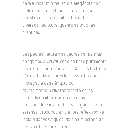
para evocar minimalismo e elegância por
meio de um revestimento tecnológico e
sinestésico – para ambientes e fins
diversos, tão plural quanto as próprias
granilhas.
Das pedras naturais às pedras caribenhas,
chegamos à
Tulum
: série de base puramente
discreta e contemporânea. Aqui, as texturas
são exclusivas, cores interessantíssimas e
inovação a cada ângulo do
revestimento.
Tulum
apresenta cores
incríveis combinadas aos relevos digitais,
culminando em superfícies elegantemente
serenas, propondo ambientes reflexivos – a
ideia é dar voz à quietude e a um estado de
beleza e imersão supremos.