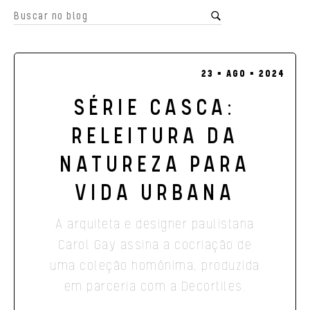
23 ▪ AGO ▪ 2024
SÉRIE CASCA:
RELEITURA DA
NATUREZA PARA
VIDA URBANA
A arquiteta e designer paulistana
Carol Gay assina a cocriação de
uma coleção homônima, produzida
em parceria com a Decortiles.