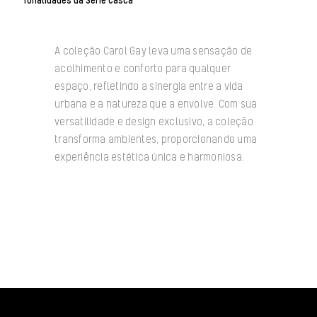
Tonalidades da Série Casca
A coleção Carol Gay leva uma sensação de
acolhimento e conforto para qualquer
espaço, refletindo a sinergia entre a vida
urbana e a natureza que a envolve. Com sua
versatilidade e design exclusivo, a coleção
transforma ambientes, proporcionando uma
experiência estética única e harmoniosa.