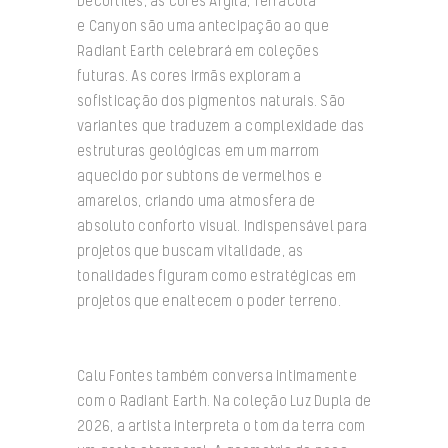
Decortiles, as cores Argila, Terracota
e Canyon são uma antecipação ao que
Radiant Earth celebrará em coleções
futuras. As cores irmãs exploram a
sofisticação dos pigmentos naturais. São
variantes que traduzem a complexidade das
estruturas geológicas em um marrom
aquecido por subtons de vermelhos e
amarelos, criando uma atmosfera de
absoluto conforto visual. Indispensável para
projetos que buscam vitalidade, as
tonalidades figuram como estratégicas em
projetos que enaltecem o poder terreno.
Calu Fontes também conversa intimamente
com o Radiant Earth. Na coleção Luz Dupla de
2026, a artista interpreta o tom da terra com