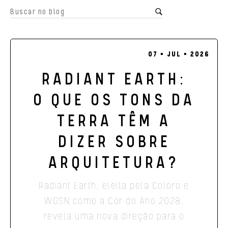
07 ▪ JUL ▪ 2026
RADIANT EARTH:
O QUE OS TONS DA
TERRA TÊM A
DIZER SOBRE
ARQUITETURA?
Radiant Earth, eleita pela Coloro e
WGSN como a Cor do Ano 2028,
revela uma nova direção para o