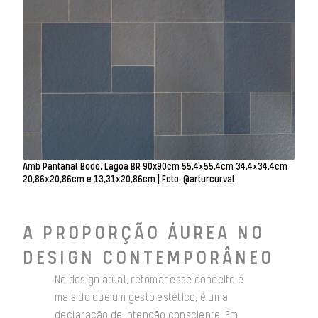
Amb Pantanal Bodó, Lagoa BR 90x90cm 55,4×55,4cm 34,4×34,4cm
20,86×20,86cm e 13,31×20,86cm | Foto: @arturcurval
A PROPORÇÃO ÁUREA NO
DESIGN CONTEMPORÂNEO
No design atual, retomar esse conceito é
mais do que um gesto estético, é uma
declaração de intenção consciente. Em