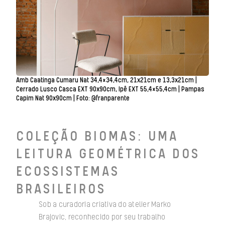
Amb Caatinga Cumaru Nat 34,4×34,4cm, 21x21cm e 13,3x21cm |
Cerrado Lusco Casca EXT 90x90cm, Ipê EXT 55,4×55,4cm | Pampas
Capim Nat 90x90cm | Foto: @franparente
COLEÇÃO BIOMAS: UMA
LEITURA GEOMÉTRICA DOS
ECOSSISTEMAS
BRASILEIROS
Sob a curadoria criativa do atelier Marko
Brajovic, reconhecido por seu trabalho