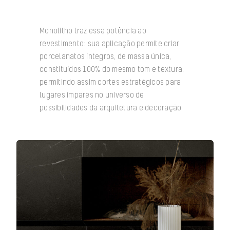
Monolitho traz essa potência ao
revestimento: sua aplicação permite criar
porcelanatos íntegros, de massa única,
constituídos 100% do mesmo tom e textura,
permitindo assim cortes estratégicos para
lugares ímpares no universo de
possibilidades da arquitetura e decoração.