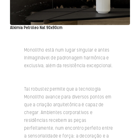
Alkimia Petróleo Nat 90x90cm
Monolitho está num lugar singular e antes
inimaginável de padronagem harmônica e
exclusiva, além da resistência excepcional.
Tal robustez permite que a tecnologia
Monolitho avance para diversos pontos em
que a criação arquitetônica é capaz de
chegar. Ambientes corporativos e
residências recebem as peças
perfeitamente, num encontro perfeito entre
a sensorialidade e força; a decoração e a