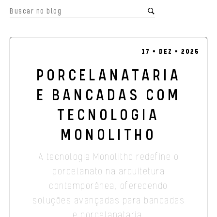
17 ▪ DEZ ▪ 2025
PORCELANATARIA
E BANCADAS COM
TECNOLOGIA
MONOLITHO
A tecnologia Monolitho redefine o
porcelanato na arquitetura
contemporânea, oferecendo
soluções avançadas para bancadas
e porcelanataria.