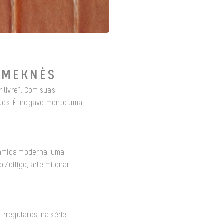
 MEKNÈS
 livre”. Com suas
atos. É inegavelmente uma
râmica moderna, uma
 Zellige, arte milenar
irregulares, na série