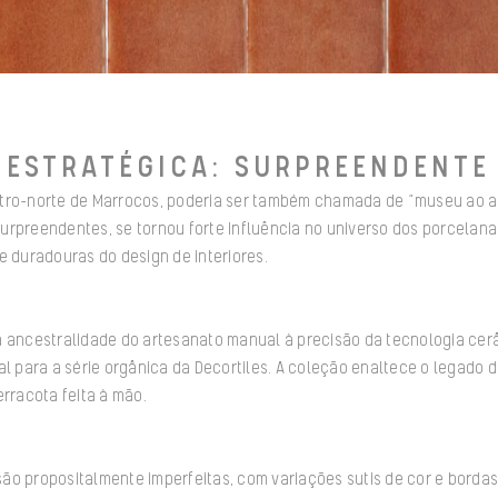
 ESTRATÉGICA: SURPREENDENTE
tro-norte de Marrocos, poderia ser também chamada de “museu ao ar
urpreendentes, se tornou forte influência no universo dos porcelan
e duradouras do design de interiores.
a ancestralidade do artesanato manual à precisão da tecnologia ce
al para a série orgânica da Decortiles. A coleção enaltece o legado do
erracota feita à mão.
o propositalmente imperfeitas, com variações sutis de cor e bordas 