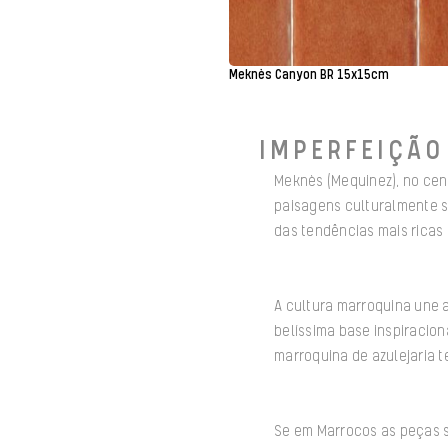
Meknès Canyon BR 15x15cm
IMPERFEIÇÃO
Meknès (Mequinez), no cen
paisagens culturalmente s
das tendências mais ricas 
A cultura marroquina une 
belíssima base inspiracion
marroquina de azulejaria t
Se em Marrocos as peças sã