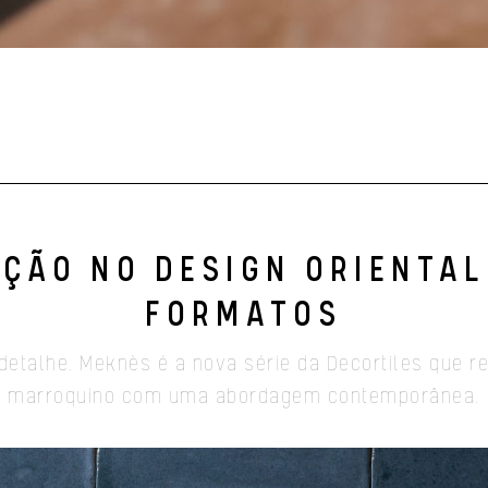
AÇÃO NO DESIGN ORIENTAL
FORMATOS
detalhe. Meknès é a nova série da Decortiles que rei
marroquino com uma abordagem contemporânea.