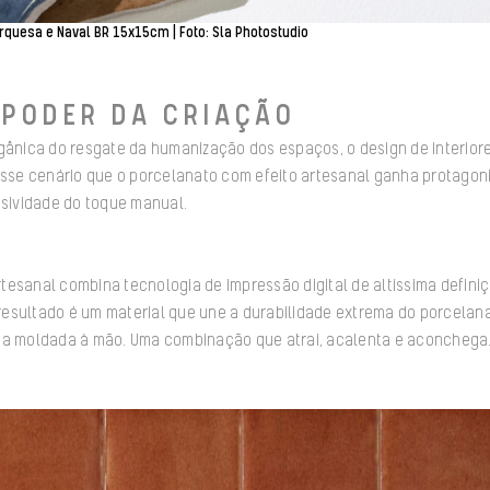
rquesa e Naval BR 15x15cm | Foto: Sla Photostudio
 PODER DA CRIAÇÃO
rgânica do resgate da humanização dos espaços, o design de interior
nesse cenário que o porcelanato com efeito artesanal ganha protagon
usividade do toque manual.
esanal combina tecnologia de impressão digital de altíssima definiç
O resultado é um material que une a durabilidade extrema do porcela
ca moldada à mão. Uma combinação que atrai, acalenta e aconchega