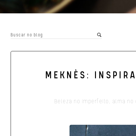
MEKNÈS: INSPIR
Beleza no imperfeito, alma no 