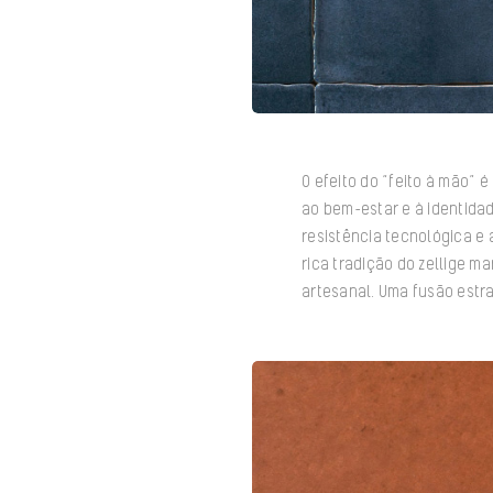
O efeito do “feito à mão”
ao bem-estar e à identida
resistência tecnológica e 
rica tradição do zellige 
artesanal. Uma fusão estra