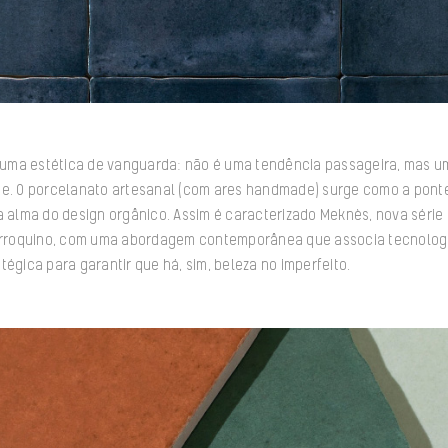
 é uma estética de vanguarda: não é uma tendência passageira, mas 
de. O porcelanato artesanal (com ares handmade) surge como a ponte
a alma do design orgânico. Assim é caracterizado Meknès, nova série 
marroquino, com uma abordagem contemporânea que associa tecnologi
tégica para garantir que há, sim, beleza no imperfeito.