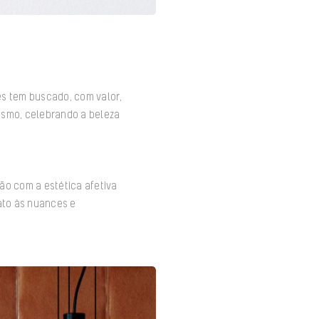
es tem buscado, com valor,
ismo, celebrando a beleza
ão com a estética afetiva
nato às nuances e
.