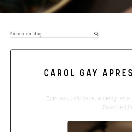
CAROL GAY APRE
Com exclusividade, a designer e 
Cassineli E