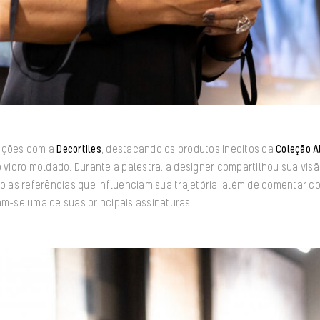
iações com a
Decortiles
, destacando os produtos inéditos da
Coleção A
o vidro moldado. Durante a palestra, a designer compartilhou sua vis
 as referências que influenciam sua trajetória, além de comentar 
am-se uma de suas principais assinaturas.