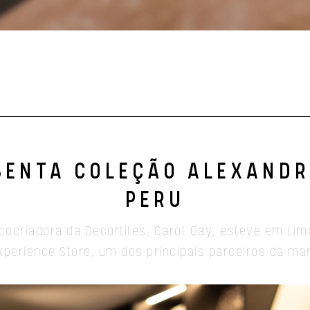
SENTA COLEÇÃO ALEXANDR
PERU
cocriadora da Decortiles, Carol Gay, esteve em Li
xperience Store, um dos principais parceiros da ma