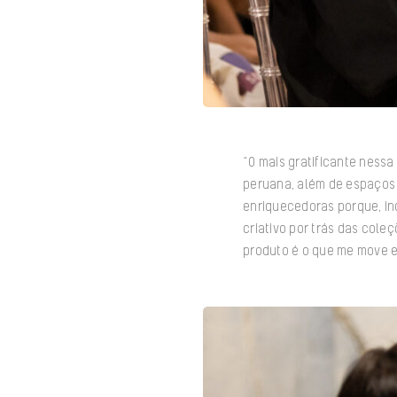
“O mais gratificante nessa
peruana, além de espaços 
enriquecedoras porque, in
criativo por trás das cole
produto é o que me move e 