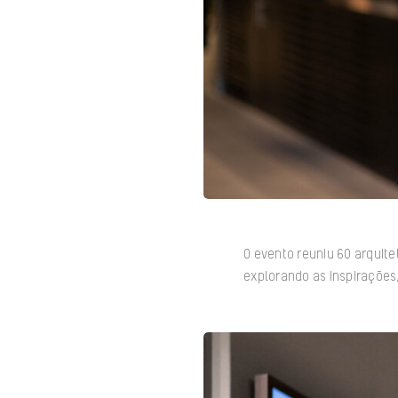
O evento reuniu 60 arquite
explorando as inspirações,