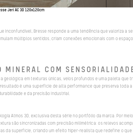
esse Jeri AC 3D 120x120cm
ue inconfundível, Bresse responde a uma tendência que valoriza a se
imulam múltiplos sentidos, criam conexões emocionais com o espaç
 MINERAL COM SENSORIALIDAD
a geológica em texturas únicas, veios profundos e uma paleta que tr
 resultado é uma superfície de alta performance que preserva toda a
urabilidade e da precisão industrial.
ologia Atmos 3D, exclusiva desta série no portfólio da marca. Por mei
textura são sincronizadas com precisão milimétrica: os relevos aco
as da superfície, criando um efeito hiper-realista que redefine o qu