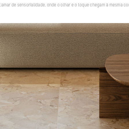
tamar de sensorialidade, onde o olhar e o toque chegam à mesma co