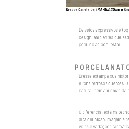
Bresse Canele Jeri MA 45x120cm e Br
De veios expressivos e toq
design: ambientes que est
genuíno ao bem-estar.
PORCELANATO
Bresse estampa sua históri
e tons terrosos quentes. O
natural, sem abrir mão da d
O diferencial está na tecn
alta definição, imagem e 
veios e variações cromátic