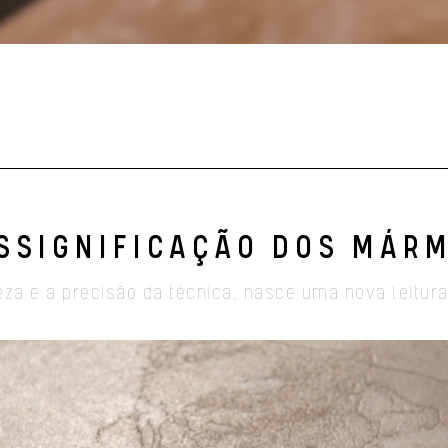
ESSIGNIFICAÇÃO DOS MÁR
eza e a precisão da técnica, nasce uma nova leitu