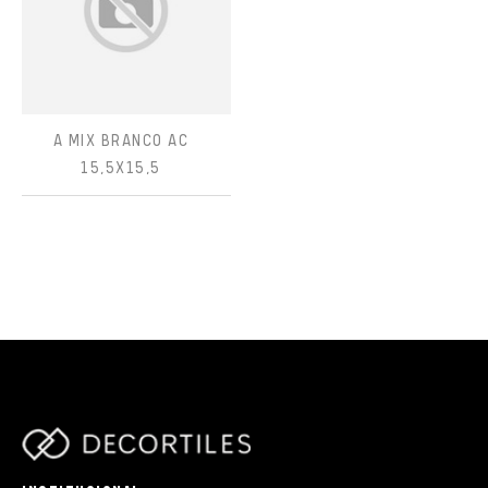
A MIX BRANCO AC
15,5X15,5
parts/components/c-brand.php