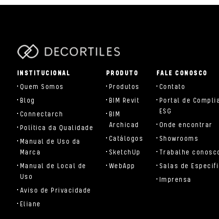
parts/components/c-brand.php
INSTITUCIONAL
PRODUTO
FALE CONOSCO
Quem Somos
Produtos
Contato
Blog
BIM Revit
Portal de Compli
ESG
Connectarch
BIM
Archicad
Onde encontrar
Política da Qualidade
Catálogos
Showrooms
Manual de Uso da
Marca
SketchUp
Trabalhe conosc
Manual de Local de
WebApp
Salas de Especif
Uso
Imprensa
Aviso de Privacidade
Eliane