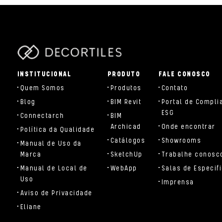
parts/components/c-brand.php
INSTITUCIONAL
PRODUTO
FALE CONOSCO
Quem Somos
Produtos
Contato
Blog
BIM Revit
Portal de Compli
ESG
Connectarch
BIM
Archicad
Onde encontrar
Política da Qualidade
Catálogos
Showrooms
Manual de Uso da
Marca
SketchUp
Trabalhe conosc
Manual de Local de
WebApp
Salas de Especif
Uso
Imprensa
Aviso de Privacidade
Eliane