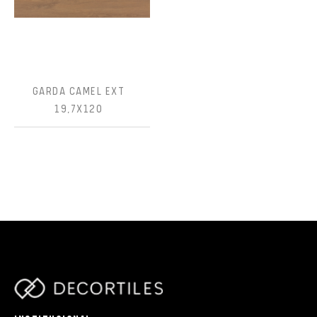
GARDA CAMEL EXT
19,7X120
parts/components/c-brand.php