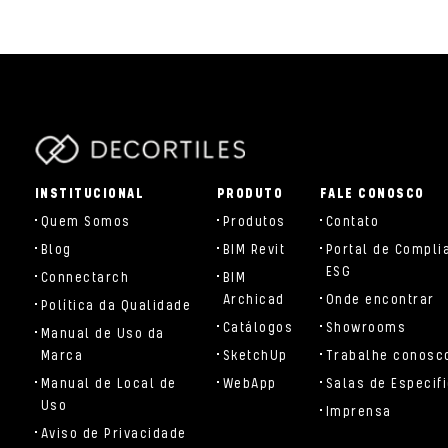
parts/components/c-brand.php
INSTITUCIONAL
PRODUTO
FALE CONOSCO
Quem Somos
Produtos
Contato
Blog
BIM Revit
Portal de Compli
ESG
Connectarch
BIM
Archicad
Onde encontrar
Política da Qualidade
Catálogos
Showrooms
Manual de Uso da
Marca
SketchUp
Trabalhe conosc
Manual de Local de
WebApp
Salas de Especif
Uso
Imprensa
Aviso de Privacidade