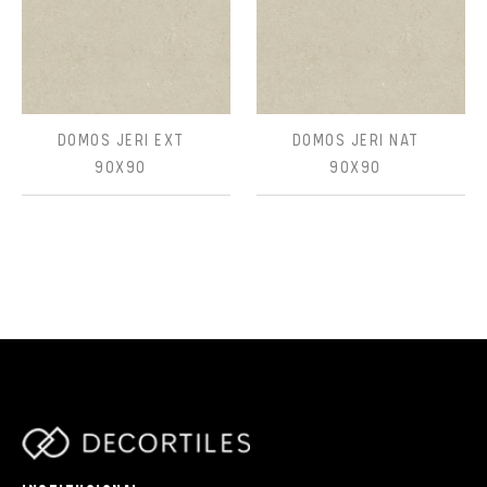
DOMOS JERI EXT
DOMOS JERI NAT
90X90
90X90
parts/components/c-brand.php