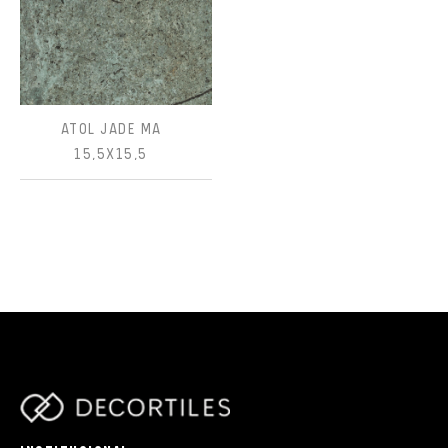
ATOL JADE MA
15,5X15,5
parts/components/c-brand.php