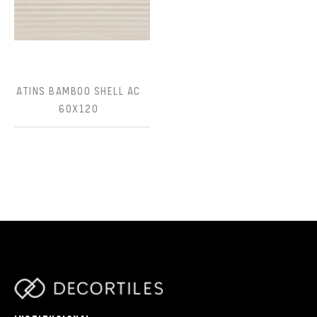
ATINS BAMBOO SHELL AC
60X120
parts/components/c-brand.php