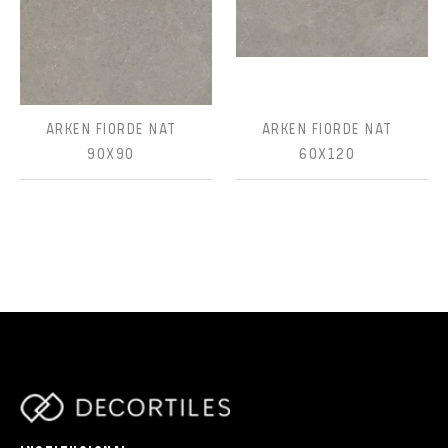
ARKEN FIORDE NAT
ARKEN FIORDE NAT
90X90
60X120
parts/components/c-brand.php