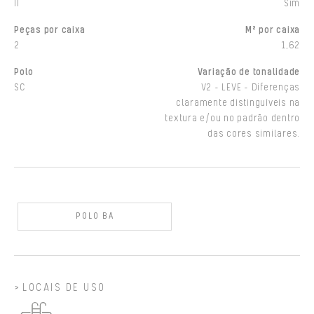
II
Sim
Peças por caixa
M² por caixa
2
1,62
Polo
Variação de tonalidade
SC
V2 - LEVE - Diferenças
claramente distinguíveis na
textura e/ou no padrão dentro
das cores similares.
POLO BA
LOCAIS DE USO