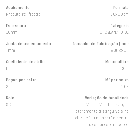
Acabamento
Formato
Produto retificado
90x90cm
Espessura
Categoria
10mm
PORCELANATO GL
Junta de assentamento
Tamanho de Fabricação (mm)
1mm
900x900
Coeficiente de atrito
Monocálibre
II
Sim
Peças por caixa
M² por caixa
2
1,62
Polo
Variação de tonalidade
SC
V2 - LEVE - Diferenças
claramente distinguíveis na
textura e/ou no padrão dentro
das cores similares.