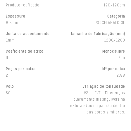
Produto retificado
120x120cm
Espessura
Categoria
8,5mm
PORCELANATO GL
Junta de assentamento
Tamanho de Fabricação (mm)
1mm
1200x1200
Coeficiente de atrito
Monocálibre
II
Sim
Peças por caixa
M² por caixa
2
2,88
Polo
Variação de tonalidade
SC
V2 - LEVE - Diferenças
claramente distinguíveis na
textura e/ou no padrão dentro
das cores similares.