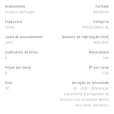
Acabamento
Formato
Produto retificado
90x90cm
Espessura
Categoria
10mm
PORCELANATO GL
Junta de assentamento
Tamanho de Fabricação (mm)
1mm
900x900
Coeficiente de atrito
Monocálibre
II
Sim
Peças por caixa
M² por caixa
2
1,62
Polo
Variação de tonalidade
SC
V2 - LEVE - Diferenças
claramente distinguíveis na
textura e/ou no padrão dentro
das cores similares.