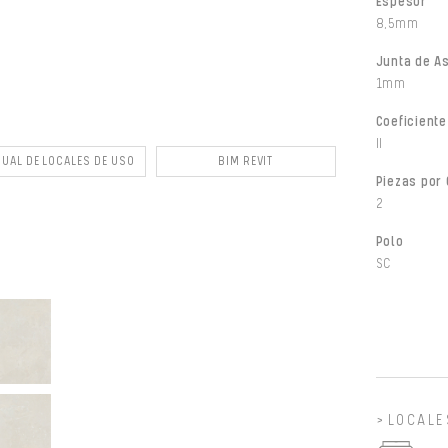
Espesor
8,5mm
Junta de A
1mm
Coeficiente
II
UAL DE LOCALES DE USO
BIM REVIT
Piezas por 
2
Polo
SC
LOCALE