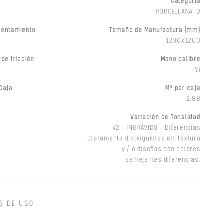
Categoría
PORCELLANATO
sentamiento
Tamaño de Manufactura (mm)
1200x1200
 de fricción
Mono calibre
Sí
Caja
M² por caja
2,88
Variación de Tonalidad
V2 - INGRÁVIDO - Diferencias
claramente distinguibles em textura
y / o diseños con colores
semejantes diferencias.
S DE USO