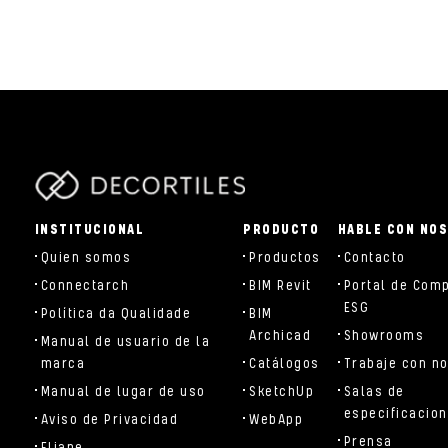
parts/components/c-brand.php
INSTITUCIONAL
PRODUCTO
HABLE CON NO
Quien somos
Productos
Contacto
Connectarch
BIM Revit
Portal de Com
ESG
Política da Qualidade
BIM
Archicad
Showrooms
Manual de usuario de la
marca
Catálogos
Trabaje con n
Manual de lugar de uso
SketchUp
Salas de
especificacio
Aviso de Privacidad
WebApp
Prensa