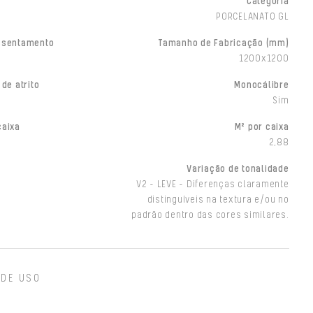
Categoria
PORCELANATO GL
ssentamento
Tamanho de Fabricação (mm)
1200x1200
 de atrito
Monocálibre
Sim
caixa
M² por caixa
2,88
Variação de tonalidade
V2 - LEVE - Diferenças claramente
distinguíveis na textura e/ou no
padrão dentro das cores similares.
 DE USO