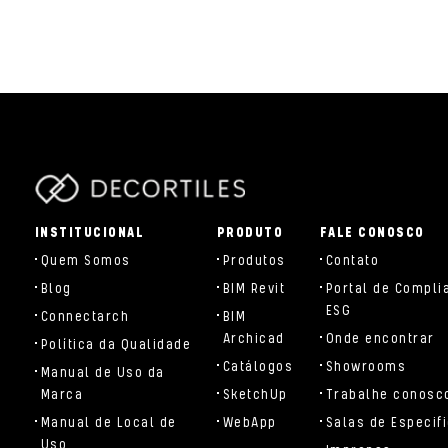
parts/components/c-brand.php
INSTITUCIONAL
PRODUTO
FALE CONOSCO
Quem Somos
Produtos
Contato
Blog
BIM Revit
Portal de Compli
ESG
Connectarch
BIM
Archicad
Onde encontrar
Política da Qualidade
Catálogos
Showrooms
Manual de Uso da
Marca
SketchUp
Trabalhe conosc
Manual de Local de
WebApp
Salas de Especif
Uso