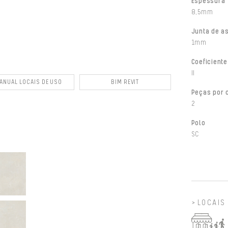
Espessura
8,5mm
Junta de a
1mm
Coeficiente
II
ANUAL LOCAIS DE USO
BIM REVIT
Peças por 
2
Polo
SC
LOCAIS