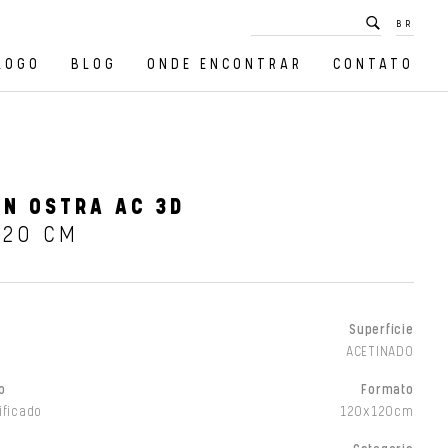
BR
LOGO
BLOG
ONDE ENCONTRAR
CONTATO
N OSTRA AC 3D
120 CM
Superfície
ACETINADO
o
Formato
ificado
120x120cm