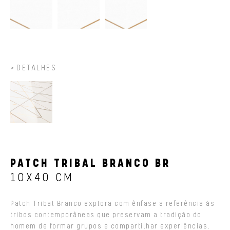
DETALHES
PATCH TRIBAL BRANCO BR
10X40 CM
Patch Tribal Branco explora com ênfase a referência às
tribos contemporâneas que preservam a tradição do
homem de formar grupos e compartilhar experiências,