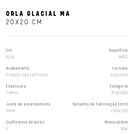
ORLA GLACIAL MA
20X20 CM
Cor
Superfície
AZUL
MATE
Acabamento
Formato
Produto não retificado
20x20cm
Espessura
Categoria
7,4mm
PISCINAS
Junta de assentamento
Tamanho de Fabricação (mm)
2mm
200x200
Coeficiente de atrito
Monocálibre
II
Não