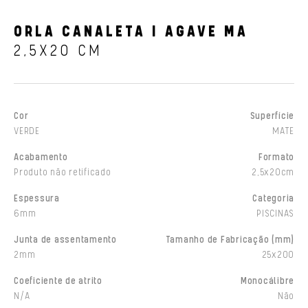
ORLA CANALETA I AGAVE MA
2,5X20 CM
Cor
Superfície
VERDE
MATE
Acabamento
Formato
Produto não retificado
2,5x20cm
Espessura
Categoria
6mm
PISCINAS
Junta de assentamento
Tamanho de Fabricação (mm)
2mm
25x200
Coeficiente de atrito
Monocálibre
N/A
Não