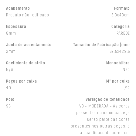
Acabamento
Formato
Produto não retificado
5,3x43cm
Espessura
Categoria
8mm
PAREDE
Junta de assentamento
Tamanho de Fabricação (mm)
2mm
53,5x429,5
Coeficiente de atrito
Monocálibre
N/A
Não
Peças por caixa
M² por caixa
40
,92
Polo
Variação de tonalidade
SC
V3 - MODERADA - As cores
presentes numa única peça
serão parte das cores
presentes nas outras peças, e
a quantidade de cores em