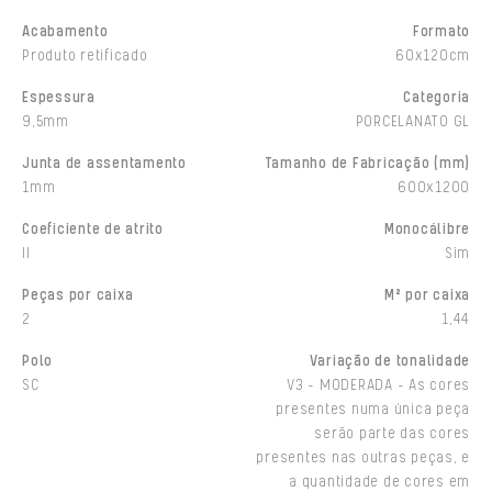
Acabamento
Formato
Produto retificado
60x120cm
Espessura
Categoria
9,5mm
PORCELANATO GL
Junta de assentamento
Tamanho de Fabricação (mm)
1mm
600x1200
Coeficiente de atrito
Monocálibre
II
Sim
Peças por caixa
M² por caixa
2
1,44
Polo
Variação de tonalidade
SC
V3 - MODERADA - As cores
presentes numa única peça
serão parte das cores
presentes nas outras peças, e
a quantidade de cores em