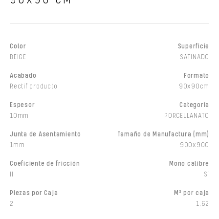
90X90 CM
Color
Superficie
BEIGE
SATINADO
Acabado
Formato
Rectif producto
90x90cm
Espesor
Categoría
10mm
PORCELLANATO
Junta de Asentamiento
Tamaño de Manufactura (mm)
1mm
900x900
Coeficiente de fricción
Mono calibre
II
Sí
Piezas por Caja
M² por caja
2
1,62