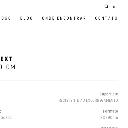
BR
LOGO
BLOG
ONDE ENCONTRAR
CONTATO
 EXT
0 CM
Superfície
RESISTENTE AO ESCORREGAMENTO
o
Formato
ificado
90x90cm