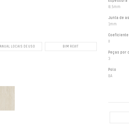
Espessura
8,5mm
Junta de a
1mm
Coeficiente
II
ANUAL LOCAIS DE USO
BIM REVIT
Peças por 
3
Polo
BA