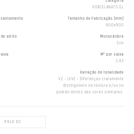
Categoria
PORCELANATO GL
ssentamento
Tamanho de Fabricação (mm)
900x900
 de atrito
Monocálibre
Sim
caixa
M² por caixa
2,43
Variação de tonalidade
V2 - LEVE - Diferenças claramente
distinguíveis na textura e/ou no
padrão dentro das cores similares.
POLO SC