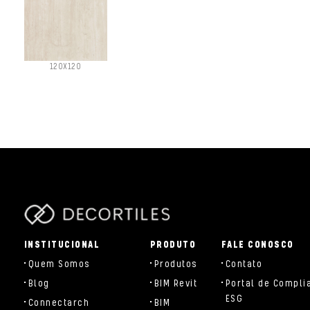
120X120
parts/components/c-brand.php
INSTITUCIONAL
PRODUTO
FALE CONOSCO
Quem Somos
Produtos
Contato
Blog
BIM Revit
Portal de Compli
ESG
Connectarch
BIM