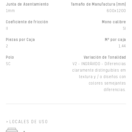
Junta de Asentamiento
Tamaño de Manufactura (mm)
1mm
600x1200
Coeficiente de fricción
Mono calibre
II
Sí
Piezas por Caja
M² por caja
2
1,44
Polo
Variación de Tonalidad
SC
V2 - INGRÁVIDO - Diferencias
claramente distinguibles em
textura y / o diseños con
colores semejantes
diferencias.
LOCALES DE USO