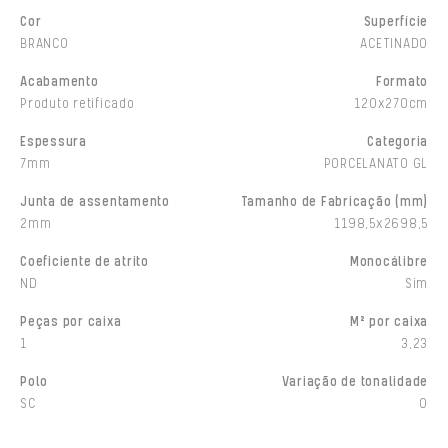
Cor
Superfície
BRANCO
ACETINADO
Acabamento
Formato
Produto retificado
120x270cm
Espessura
Categoria
7mm
PORCELANATO GL
Junta de assentamento
Tamanho de Fabricação (mm)
2mm
1198,5x2698,5
Coeficiente de atrito
Monocálibre
ND
Sim
Peças por caixa
M² por caixa
1
3,23
Polo
Variação de tonalidade
SC
0