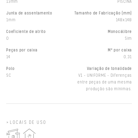
13mm
PISCINA
Junta de assentamento
Tamanho de Fabricação (mm)
1mm
148x148
Coeficiente de atrito
Monocálibre
0
Sim
Peças por caixa
M² por caixa
14
0,31
Polo
Variação de tonalidade
SC
V1 - UNIFORME - Diferenças
entre peças de uma mesma
produção são mínimas.
LOCAIS DE USO