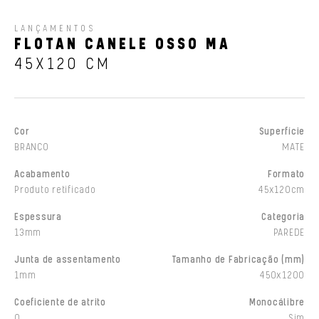
LANÇAMENTOS
FLOTAN CANELE OSSO MA
45X120 CM
Cor
Superfície
BRANCO
MATE
Acabamento
Formato
Produto retificado
45x120cm
Espessura
Categoria
13mm
PAREDE
Junta de assentamento
Tamanho de Fabricação (mm)
1mm
450x1200
Coeficiente de atrito
Monocálibre
0
Sim