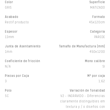
Color
Superficie
GRIS
MATIZADO
Acabado
Formato
Rectif producto
45x120cm
Espesor
Categoría
13mm
PAREDE
Junta de Asentamiento
Tamaño de Manufactura (mm)
1mm
450x1200
Coeficiente de fricción
Mono calibre
N/A
Sí
Piezas por Caja
M² por caja
3
1,62
Polo
Variación de Tonalidad
SC
V2 - INGRÁVIDO - Diferencias
claramente distinguibles em
textura y / o diseños con