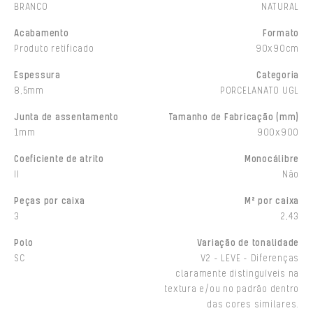
BRANCO
NATURAL
Acabamento
Formato
Produto retificado
90x90cm
Espessura
Categoria
8,5mm
PORCELANATO UGL
Junta de assentamento
Tamanho de Fabricação (mm)
1mm
900x900
Coeficiente de atrito
Monocálibre
II
Não
Peças por caixa
M² por caixa
3
2,43
Polo
Variação de tonalidade
SC
V2 - LEVE - Diferenças
claramente distinguíveis na
textura e/ou no padrão dentro
das cores similares.