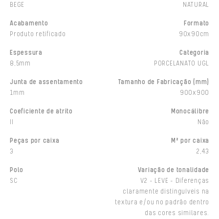
BEGE
NATURAL
Acabamento
Formato
Produto retificado
90x90cm
Espessura
Categoria
8,5mm
PORCELANATO UGL
Junta de assentamento
Tamanho de Fabricação (mm)
1mm
900x900
Coeficiente de atrito
Monocálibre
II
Não
Peças por caixa
M² por caixa
3
2,43
Polo
Variação de tonalidade
SC
V2 - LEVE - Diferenças
claramente distinguíveis na
textura e/ou no padrão dentro
das cores similares.