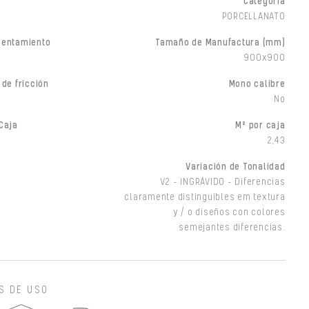
Categoría
PORCELLANATO
sentamiento
Tamaño de Manufactura (mm)
900x900
 de fricción
Mono calibre
No
Caja
M² por caja
2,43
Variación de Tonalidad
V2 - INGRÁVIDO - Diferencias
claramente distinguibles em textura
y / o diseños con colores
semejantes diferencias.
S DE USO