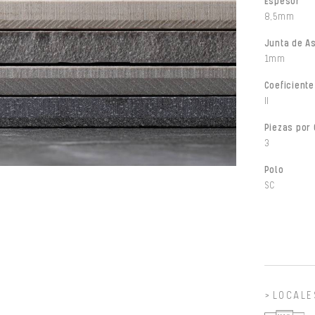
Espesor
8,5mm
Junta de A
1mm
Coeficiente
II
Piezas por 
3
Polo
SC
LOCALE