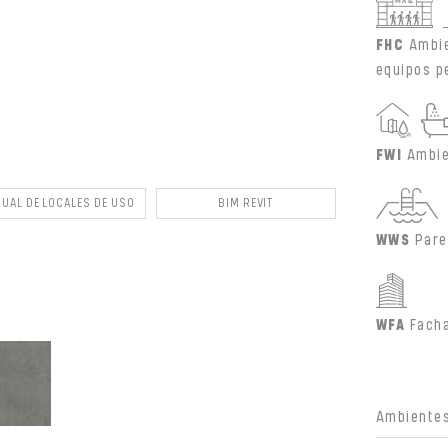
FHC
Ambie
equipos p
FWI
Ambie
UAL DE LOCALES DE USO
BIM REVIT
WWS
Pare
WFA
Fach
Ambientes