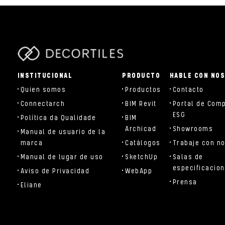
parts/components/c-brand.php
INSTITUCIONAL
PRODUCTO
HABLE CON NO
Quien somos
Productos
Contacto
Connectarch
BIM Revit
Portal de Com
ESG
Política da Qualidade
BIM
Archicad
Showrooms
Manual de usuario de la
marca
Catálogos
Trabaje con n
Manual de lugar de uso
SketchUp
Salas de
especificacio
Aviso de Privacidad
WebApp
Prensa
Eliane