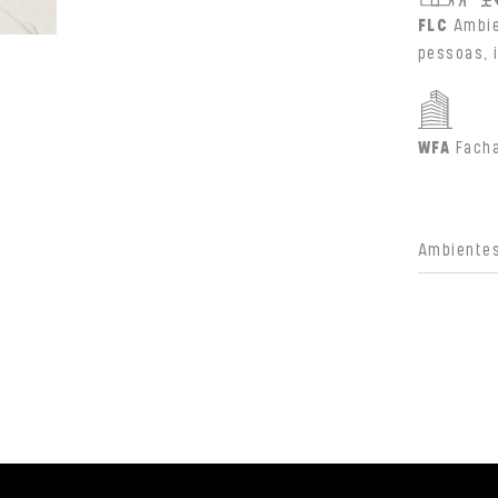
FLC
Ambie
pessoas, 
WFA
Fach
Ambientes