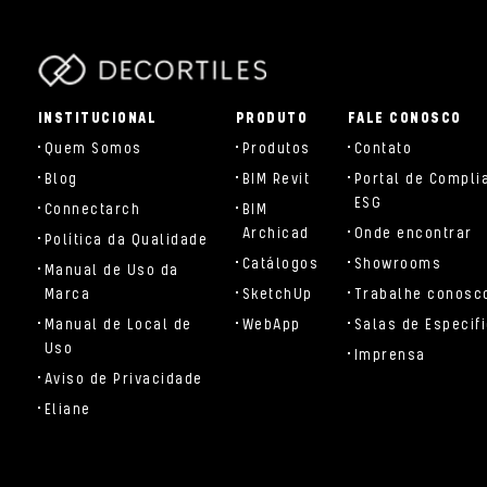
parts/components/c-brand.php
INSTITUCIONAL
PRODUTO
FALE CONOSCO
Quem Somos
Produtos
Contato
Blog
BIM Revit
Portal de Compli
ESG
Connectarch
BIM
Archicad
Onde encontrar
Política da Qualidade
Catálogos
Showrooms
Manual de Uso da
Marca
SketchUp
Trabalhe conosc
Manual de Local de
WebApp
Salas de Especif
Uso
Imprensa
Aviso de Privacidade
Eliane