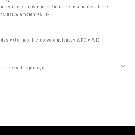
ntes comerciais com trânsito leve a moderado de
inclusive ambientes FIR
adas externas, inclusive ambientes WRC e WID
 e áreas de aplicação