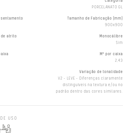
Categoria
PORCELANATO GL
ssentamento
Tamanho de Fabricação (mm)
900x900
 de atrito
Monocálibre
Sim
caixa
M² por caixa
2,43
Variação de tonalidade
V2 - LEVE - Diferenças claramente
distinguíveis na textura e/ou no
padrão dentro das cores similares.
 DE USO