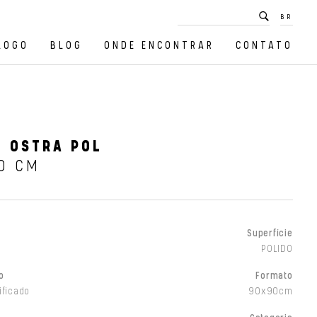
BR
LOGO
BLOG
ONDE ENCONTRAR
CONTATO
 OSTRA POL
0 CM
Superfície
POLIDO
o
Formato
ificado
90x90cm