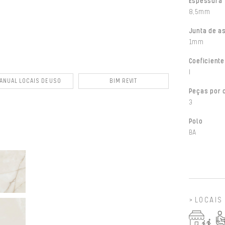
Espessura
8,5mm
Junta de a
1mm
Coeficiente
I
ANUAL LOCAIS DE USO
BIM REVIT
Peças por 
3
Polo
BA
LOCAIS