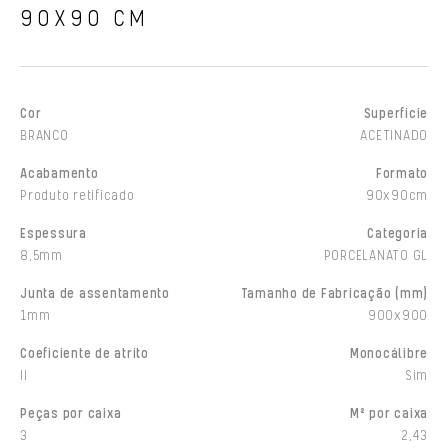
90X90 CM
Cor
Superfície
BRANCO
ACETINADO
Acabamento
Formato
Produto retificado
90x90cm
Espessura
Categoria
8,5mm
PORCELANATO GL
Junta de assentamento
Tamanho de Fabricação (mm)
1mm
900x900
Coeficiente de atrito
Monocálibre
II
Sim
Peças por caixa
M² por caixa
3
2,43